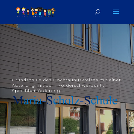
Grundschule des Hochtaunuskreises
mit einer
Abteilung mit dem Förderschwerpunkt
Sprachheilförderung