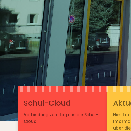
Schul-Cloud
Aktu
Verbindung zum Login in die Schul-
Hier fin
Cloud
Informa
über die