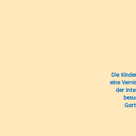
Die Kinde
eine Vern
der Int
besu
Gart