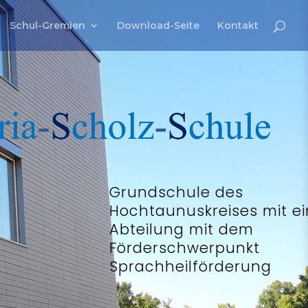
Schul-Gremien
Download-Seite
Kontakt
Grundschule des
Hochtaunuskreises
mit e
Abteilung mit dem
Förderschwerpunkt
Sprachheilförderung