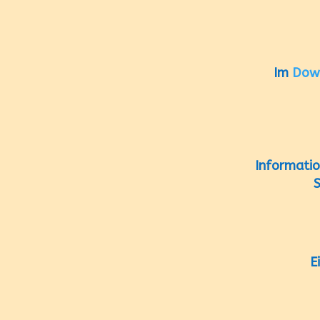
Im
Dow
Informati
S
E