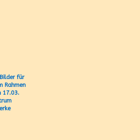
Bilder
fü
r
im Rahmen
m 17.03.
ntrum
erke