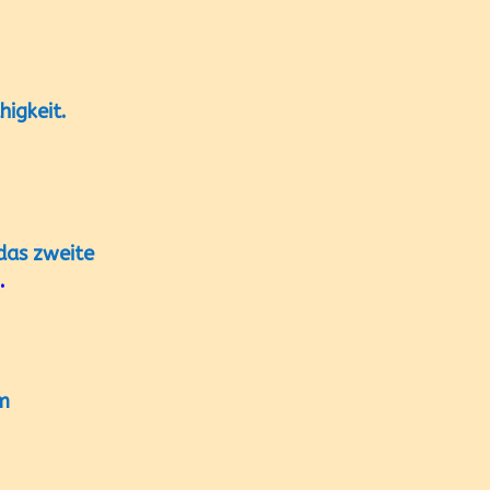
higkeit.
das zweite
.
im