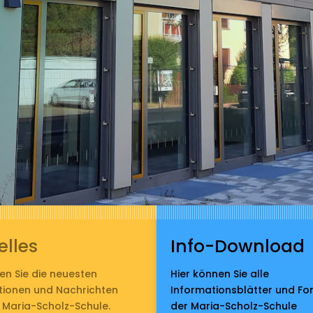
elles
Info-Download
den Sie die neuesten
Hier können Sie alle
tionen und Nachrichten
Informationsblätter und Fo
 Maria-Scholz-Schule.
der Maria-Scholz-Schule