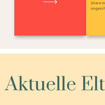
Ältere I
angesch
Aktuelle El