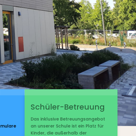
Schüler-Betreuung
Das inklusive Betreuungsangebot
rmulare
an unserer Schule ist ein Platz für
Kinder, die außerhalb der