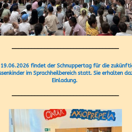
_________________________________
19.06.2026 findet der Schnuppertag für die zukünft
ssenkinder im Sprachheilbereich statt. Sie erhalten da
Einladung.
_________________________________