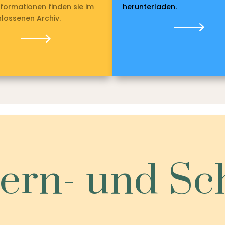
nformationen finden sie im
herunterladen.
lossenen Archiv.
tern- und S