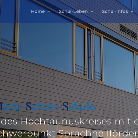
Home
Schul-Leben
Schul-Infos
 des Hochtaunuskreises
mit 
chwerpunkt Sprachheilförde