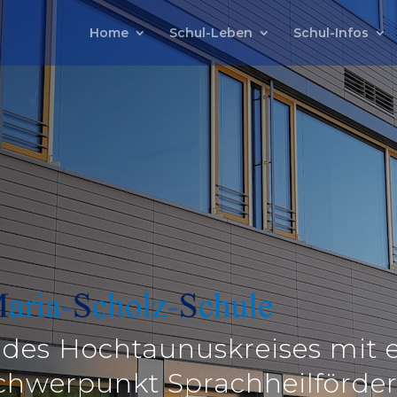
Home
Schul-Leben
Schul-Infos
 des Hochtaunuskreises
mit 
chwerpunkt Sprachheilförde