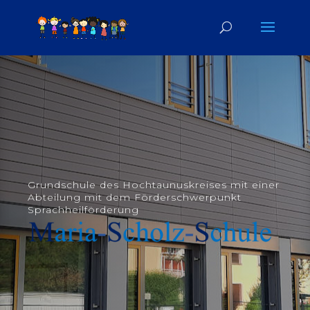
Grundschule des Hochtaunuskreises
mit einer
Abteilung mit dem Förderschwerpunkt
Sprachheilförderung