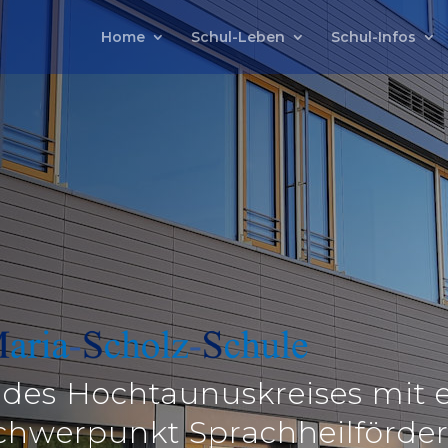
Home
Schul-Leben
Schul-Infos
 des Hochtaunuskreises
mit 
chwerpunkt Sprachheilförde