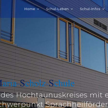
Home
Schul-Leben
Schul-Infos
 des Hochtaunuskreises
mit 
chwerpunkt Sprachheilförde